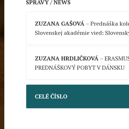
SPRÁVY / NEWS
str./pp. 105 – 106
Fulltext
ZUZANA GAŠOVÁ
– Prednáška kol
Slovenskej akadémie vied: Slovenský
str./pp. 107 – 108
ZUZANA HRDLIČKOVÁ
– ERASMUS
Fulltext
PREDNÁŠKOVÝ POBYT V DÁNSKU
str./pp. 109 – 110
CELÉ ČÍSLO
Fulltext