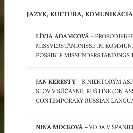
JAZYK, KULTÚRA, KOMUNIKÁCIA
LÍVIA ADAMCOVÁ
– PROSODIEBE
MISSVERSTÄNDNISSE IM KOMMUNI
POSSIBLE MISSUNDERSTANDINGS
Abstrakt:
Jednou zo základných zručností š
JÁN KERESTY
– K NIEKTORÝM AS
ktorá zastrešuje okrem správnej výslovnosti
SLOV V SÚČASNEJ RUŠTINE (ON A
vetný). V procese komunikácie zohrávajú dô
CONTEMPORARY RUSSIAN LANGU
dialógmi, hovorenými textami rôzneho dru
študentov germanistiky na slovenských vys
oblasti prozódie a diskutuje výsledky teórie a
Abstrakt:
Článok sa zaoberá adaptačnými pr
Kľúčové slová:
osvojovanie si cudzích jazy
NINA MOCKOVÁ
– VODA V ŠPANIE
prebiehajú na rôznych úrovniach. Prvá časť