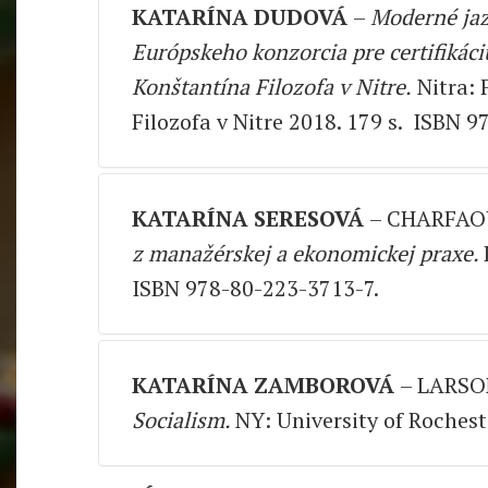
Fulltext
str./pp. 96 – 100
KATARÍNA DUDOVÁ
–
Moderné jaz
Fulltext
Európskeho konzorcia pre certifikác
Konštantína Filozofa v Nitre.
Nitra: 
Filozofa v Nitre 2018. 179 s. ISBN 
str./pp. 101 – 102
KATARÍNA SERESOVÁ
– CHARFAOU
Fulltext
z manažérskej a ekonomickej praxe.
ISBN 978-80-223-3713-7.
str./pp. 103 – 104
KATARÍNA ZAMBOROVÁ
– LARSON
Fulltext
Socialism.
NY: University of Rochest