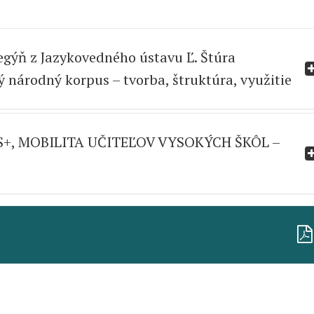
egýň z Jazykovedného ústavu Ľ. Štúra
 národný korpus – tvorba, štruktúra, využitie
+, MOBILITA UČITEĽOV VYSOKÝCH ŠKÔL –