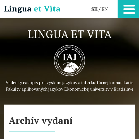
Lingua
et Vita
SK
EN
LINGUA ET VITA
Vedecký časopis pre výskum jazykov a interkultúrnej komunikácie
Fakulty aplikovaných jazykov Ekonomickej univerzity v Bratislave
Archív vydaní